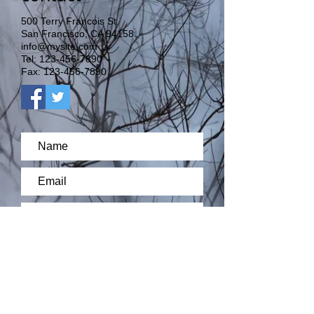
500 Terry Francois
St.
San Francisco, CA 94158
info@mysite.com
Tel:
123-456-7890
Fax: 123-456-7890